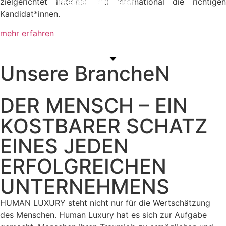
Hier klicken
Hier klicken
Hier klicken
Hier klicken
Hier klicken
Hier klicken
zielgerichtet national und international die richtigen
Kandidat*innen.
Hier klicken
mehr erfahren
Unsere BrancheN
DER MENSCH – EIN
KOSTBARER SCHATZ
EINES JEDEN
ERFOLGREICHEN
UNTERNEHMENS
HUMAN LUXURY steht nicht nur für die Wertschätzung
des Menschen. Human Luxury hat es sich zur Aufgabe