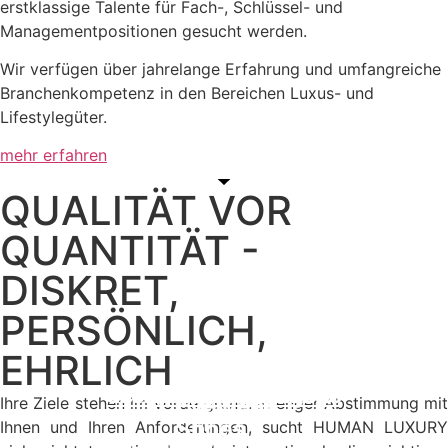
erstklassige Talente für Fach-, Schlüssel- und
Managementpositionen gesucht werden.
Wir verfügen über jahrelange Erfahrung und umfangreiche
Branchenkompetenz in den Bereichen Luxus- und
Lifestylegüter.
mehr erfahren
QUALITÄT VOR
QUANTITÄT -
DISKRET,
PERSÖNLICH,
Fashion
EHRLICH
Bags
Jewellery & Watches
Hospitality & Hotels
Privat VIP Services
Home & Living
Automotive
Beauty
Eyewear
Ihre Ziele stehen im Vordergrund. In enger Abstimmung mit
Shoes
Ihnen und Ihren Anforderungen, sucht HUMAN LUXURY